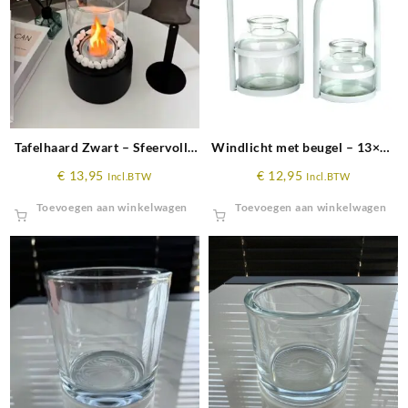
Tafelhaard Zwart – Sfeervolle
Windlicht met beugel – 13×25
Bio-ethanol Tafelhaard Ø 12 x
cm – wit
€
13,95
€
12,95
Incl.BTW
Incl.BTW
21 cm
Toevoegen aan winkelwagen
Toevoegen aan winkelwagen