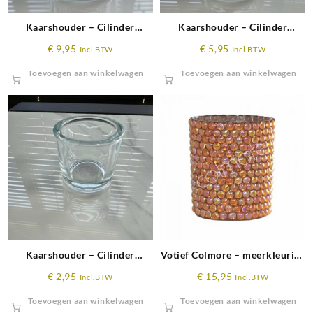
Kaarshouder – Cilinder
Kaarshouder – Cilinder
Hoogte 10 cm x ø 10 cm
Hoogte 8 cm x ø 9 cm
€
9,95
€
5,95
Incl.BTW
Incl.BTW
Toevoegen aan winkelwagen
Toevoegen aan winkelwagen
Kaarshouder – Cilinder
Votief Colmore – meerkleurige
Hoogte 6cm x ø 6,5cm
kralen glas 11x11x12
€
2,95
€
15,95
Incl.BTW
Incl.BTW
Toevoegen aan winkelwagen
Toevoegen aan winkelwagen