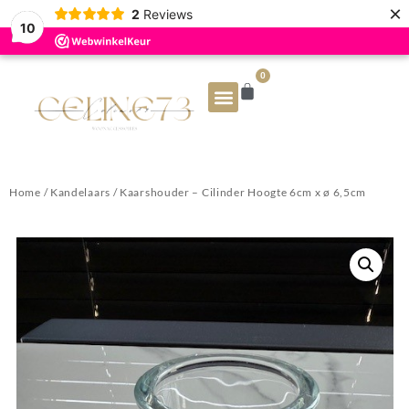
×
2
Reviews
10
0
Home
/
Kandelaars
/ Kaarshouder – Cilinder Hoogte 6cm x ø 6,5cm