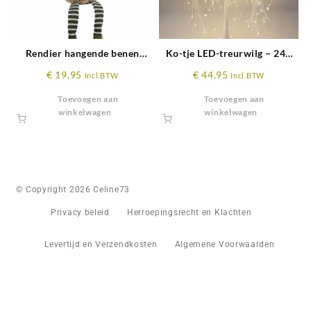
Rendier hangende benen
Ko-tje LED-treurwilg – 240
groen 58cm
LED’s – 120 cm hoog
€
19,95
€
44,95
Incl.BTW
Incl.BTW
Toevoegen aan
Toevoegen aan
winkelwagen
winkelwagen
© Copyright 2026 Celine73
Privacy beleid
Herroepingsrecht en Klachten
Levertijd en Verzendkosten
Algemene Voorwaarden