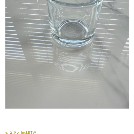
Kaarshouder – Cilinder Hoogte 6cm x ø
6,5cm
€
2,95
Incl.BTW