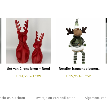
en
Set van 2 rendieren – Rood
Rendier hangende benen
groen 58cm
€
14,95
€
19,95
Incl.BTW
Incl.BTW
echt en Klachten
Levertijd en Verzendkosten
Algemene Voo