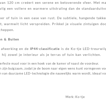
van 120 cm creëert een serene en betoverende sfeer. Met ma
wilg een vollere en warmere uitstraling dan de standaarduitv
r of tuin in een oase van rust. De subtiele, hangende takke
t, warmwit licht verspreiden. Prikkel je visuele zintuigen d
cheppen.
en & Buiten
 afwerking en de
IP44-classificatie
is de Ko-tje LED-treurwilg
hij zowel je interieur als je terras of tuin kan verlichten.
rfecte maat voor in een hoek van de kamer of naast de voordeur.
 zijn buigzaam, zodat je de boom naar eigen wens kunt vormgeven voor
 van duurzame LED-technologie die nauwelijks warm wordt, ideaal voo
Merk:
Ko-tje