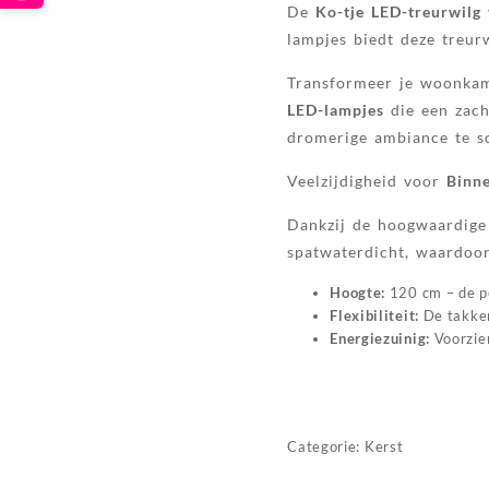
De
Ko-tje LED-treurwilg
lampjes biedt deze treur
Transformeer je woonkame
LED-lampjes
die een zach
dromerige ambiance te s
Veelzijdigheid voor
Binn
Dankzij de hoogwaardige
spatwaterdicht, waardoor 
Hoogte:
120 cm – de pe
Flexibiliteit:
De takken
Energiezuinig:
Voorzien
Categorie:
Kerst