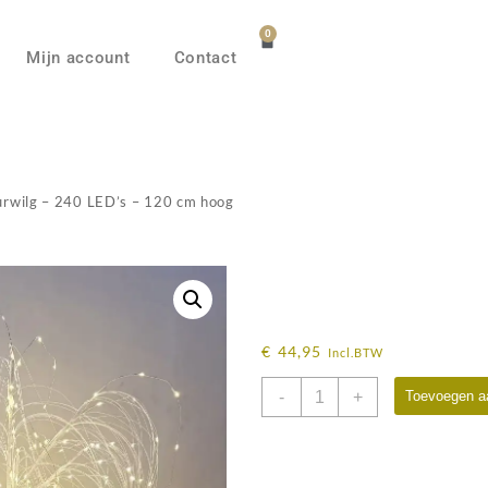
0
Mijn account
Contact
urwilg – 240 LED’s – 120 cm hoog
Ko-tje LED-treurwil
120 cm hoog
€
44,95
Incl.BTW
-
+
Toevoegen a