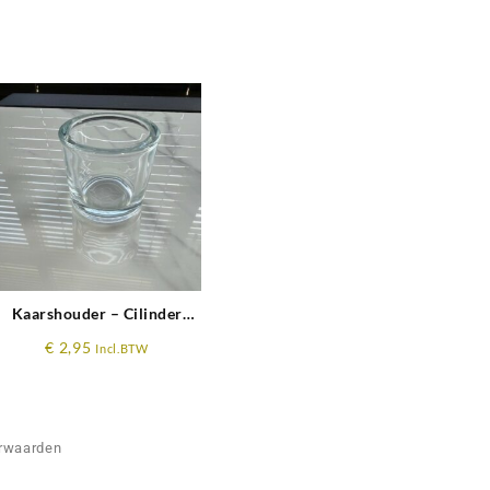
Kaarshouder – Cilinder
Hoogte 6cm x ø 6,5cm
€
2,95
Incl.BTW
rwaarden